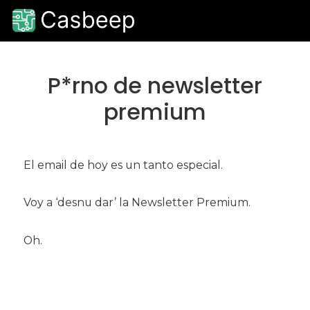
Ir
Ir
al
a
contenido
la
principal
barra
lateral
P*rno de newsletter
primaria
premium
El email de hoy es un tanto especial.
Voy a ‘desnu dar’ la Newsletter Premium.
Oh.