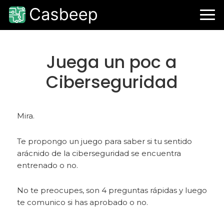
Ir
Ir
Ir
a
al
a
navegación
contenido
la
principal
principal
barra
lateral
Juega un poc a
primaria
Ciberseguridad
Mira.
Te propongo un juego para saber si tu sentido
arácnido de la ciberseguridad se encuentra
entrenado o no.
No te preocupes, son 4 preguntas rápidas y luego
te comunico si has aprobado o no.